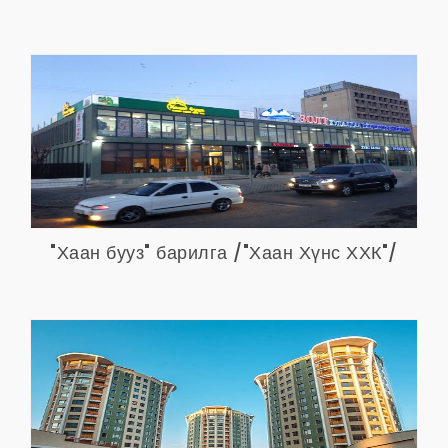
"Хаан бууз" барилга /"Хаан Хүнс ХХК"/