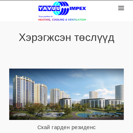
Эхлэл
Хэрэгжсэн төслүүд
Бидний тухай
Үйлчилгээ
Бүтээгдэхүүн
Мэдээлэл
Хүний нөөц
Скай гарден резиденс
Харах