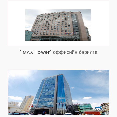
" MAX Tower" оффисийн барилга