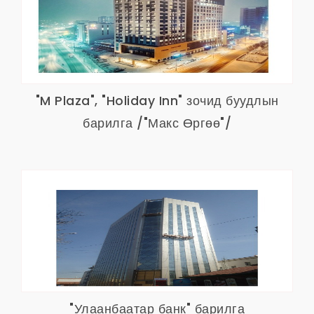
"M Plaza", "Holiday Inn" зочид буудлын
барилга /"Макс Өргөө"/
"Улаанбаатар банк" барилга