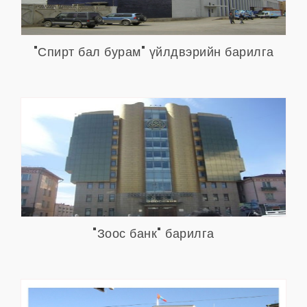
"Спирт бал бурам" үйлдвэрийн барилга
"Зоос банк" барилга