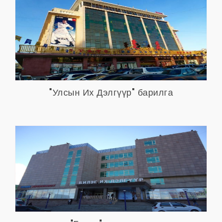
"Улсын Их Дэлгүүр" барилга