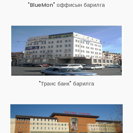
"BlueMon" оффисын барилга
"Транс банк" барилга