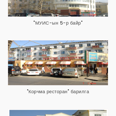
"МУИС-ын 5-р байр"
"Корчма ресторан" барилга