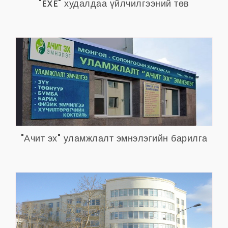
"EXE" худалдаа үйлчилгээний төв
"Ачит эх" уламжлалт эмнэлэгийн барилга