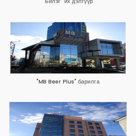
"Билэг" их дэлгүүр
"MB Beer Plus" барилга