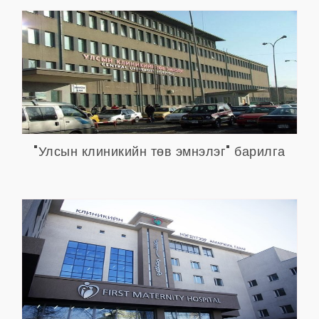
"Улсын клиникийн төв эмнэлэг" барилга