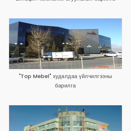
"Top Mebel" худалдаа үйлчилгээны
барилга