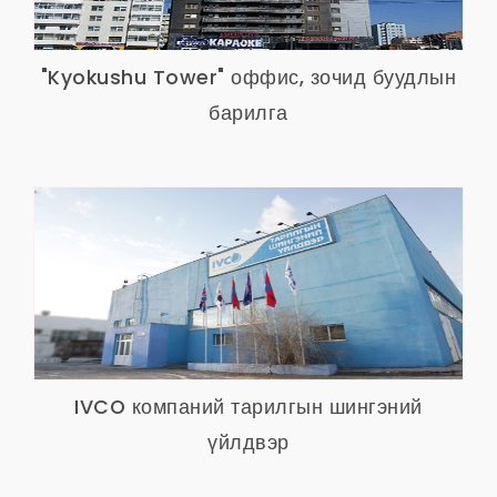
"Kyokushu Tower" оффис, зочид буудлын
барилга
IVCO компаний тарилгын шингэний
үйлдвэр