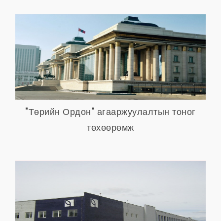
"Төрийн Ордон" агааржуулалтын тоног
төхөөрөмж