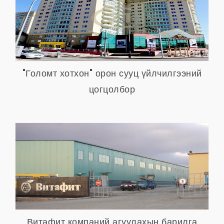
"Голомт хотхон" орон сууц үйлчилгээний
цогцолбор
Витафит компаний агуулахын барилга