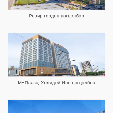
Ревир гарден цогцолбор
Харах
М-Плаза, Холидей Инн цогцолбор
Харах