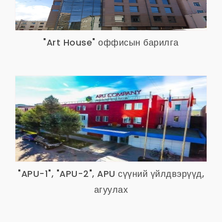
"Art House" оффисын барилга
"APU-1", "APU-2", APU сүүний үйлдвэрүүд,
агуулах