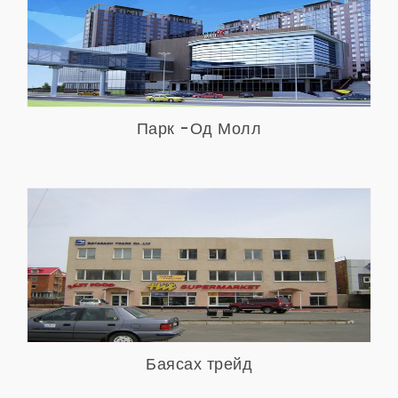
Парк -Од Молл
Харах
Баясах трейд