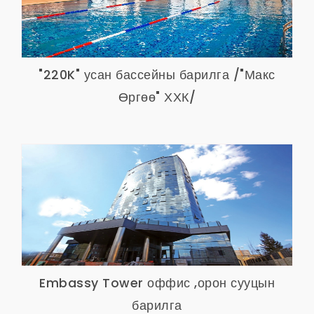
"220K" усан бассейны барилга /"Макс
Өргөө" ХХК/
Embassy Tower оффис ,орон сууцын
барилга