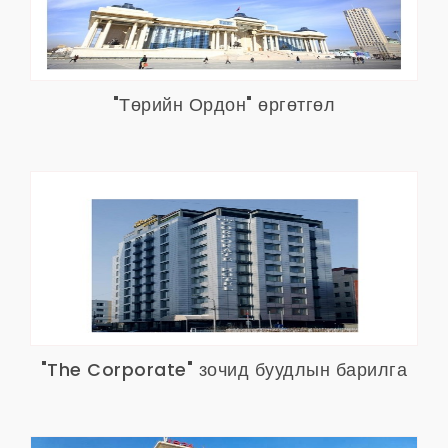
"Төрийн Ордон" өргөтгөл
"The Corporate" зочид буудлын барилга