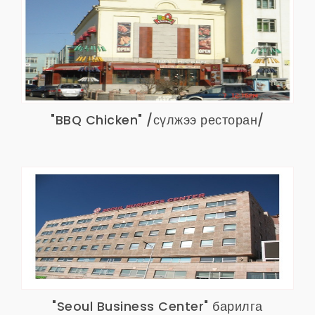
"BBQ Chicken" /сүлжээ ресторан/
"Seoul Business Center" барилга