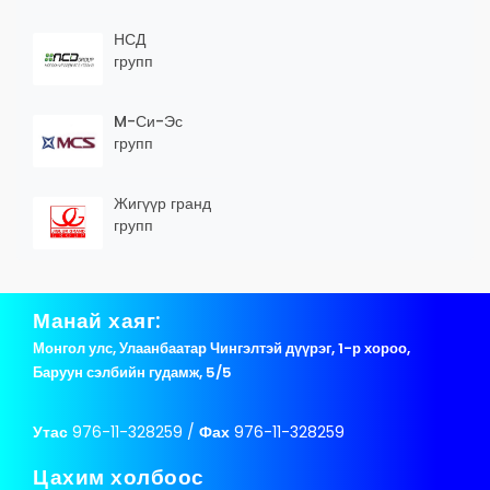
НСД
групп
M-Си-Эс
групп
Жигүүр гранд
групп
Манай хаяг:
Монгол улс, Улаанбаатар Чингэлтэй дүүрэг, 1-р хороо,
Баруун сэлбийн гудамж, 5/5
Утас
976-11-328259 /
Фах
976-11-328259
Цахим холбоос