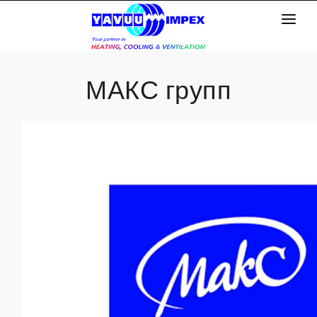
Эхлэл
МАКС групп
Бидний тухай
Үйлчилгээ
Бүтээгдэхүүн
Мэдээлэл
Хүний нөөц