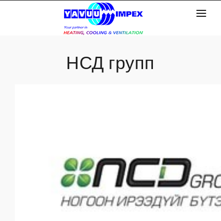
Эхлэл
НСД групп
Бидний тухай
Үйлчилгээ
Бүтээгдэхүүн
Мэдээлэл
Хүний нөөц