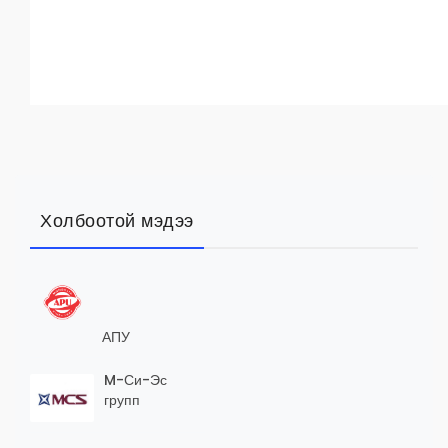
Холбоотой мэдээ
АПУ
M-Си-Эс
групп