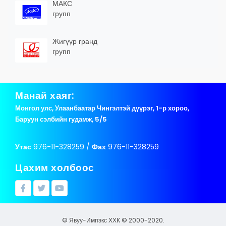
МАКС
групп
Жигүүр гранд
групп
Манай хаяг:
Монгол улс, Улаанбаатар Чингэлтэй дүүрэг, 1-р хороо,
Баруун сэлбийн гудамж, 5/5
Утас
976-11-328259 /
Фах
976-11-328259
Цахим холбоос
© Явуу-Импэкс ХХК © 2000-2020.